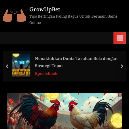
Skip
GrowUpBet
to
Tips Bettingan Paling Bagus Untuk Bermain Game
content
Online
Menaklukkan Dunia Taruhan Bola dengan
Strategi Tepat
prev
nex
Sportsbook