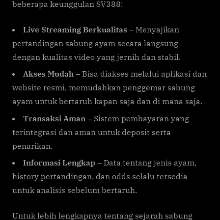
beberapa keunggulan SV388:
Live Streaming Berkualitas
– Menyajikan
pertandingan sabung ayam secara langsung
dengan kualitas video yang jernih dan stabil.
Akses Mudah
– Bisa diakses melalui aplikasi dan
website resmi, memudahkan penggemar sabung
ayam untuk bertaruh kapan saja dan di mana saja.
Transaksi Aman
– Sistem pembayaran yang
terintegrasi dan aman untuk deposit serta
penarikan.
Informasi Lengkap
– Data tentang jenis ayam,
history pertandingan, dan odds selalu tersedia
untuk analisis sebelum bertaruh.
Untuk lebih lengkapnya tentang sejarah sabung