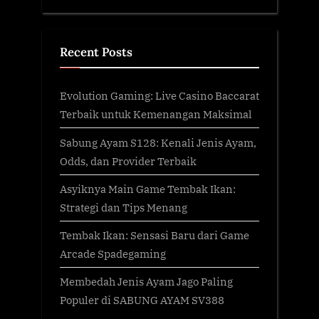
Recent Posts
Evolution Gaming: Live Casino Baccarat
Terbaik untuk Kemenangan Maksimal
Sabung Ayam S128: Kenali Jenis Ayam,
Odds, dan Provider Terbaik
Asyiknya Main Game Tembak Ikan:
Strategi dan Tips Menang
Tembak Ikan: Sensasi Baru dari Game
Arcade Spadegaming
Membedah Jenis Ayam Jago Paling
Populer di SABUNG AYAM SV388