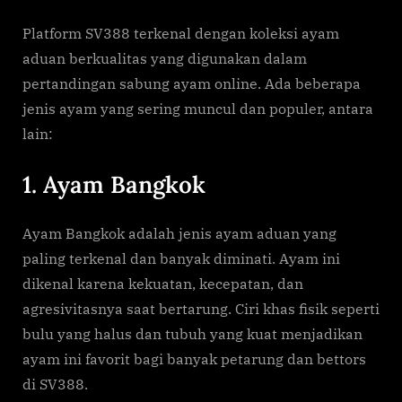
Platform SV388 terkenal dengan koleksi ayam
aduan berkualitas yang digunakan dalam
pertandingan sabung ayam online. Ada beberapa
jenis ayam yang sering muncul dan populer, antara
lain:
1. Ayam Bangkok
Ayam Bangkok adalah jenis ayam aduan yang
paling terkenal dan banyak diminati. Ayam ini
dikenal karena kekuatan, kecepatan, dan
agresivitasnya saat bertarung. Ciri khas fisik seperti
bulu yang halus dan tubuh yang kuat menjadikan
ayam ini favorit bagi banyak petarung dan bettors
di SV388.