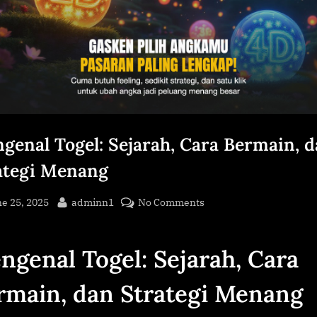
genal Togel: Sejarah, Cara Bermain, 
ategi Menang
sted
By
on
e 25, 2025
adminn1
No Comments
Mengenal
Togel:
ngenal Togel: Sejarah, Cara
Sejarah,
Cara
rmain, dan Strategi Menang
Bermain,
dan