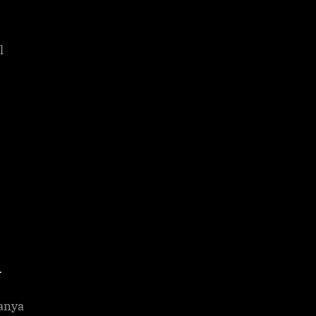
l
n
sanya