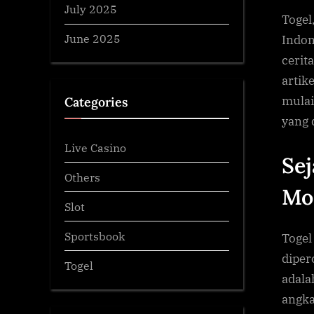
July 2025
Togel
June 2025
Indon
cerit
artik
mulai
Categories
yang 
Live Casino
Sej
Others
Mo
Slot
Sportsbook
Togel
diper
Togel
adala
angka