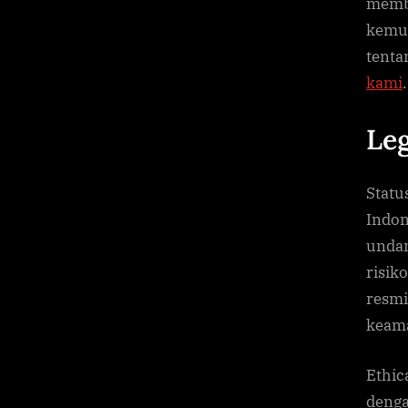
memba
kemun
tenta
kami
.
Leg
Statu
Indon
undan
risik
resmi
keam
Ethic
denga