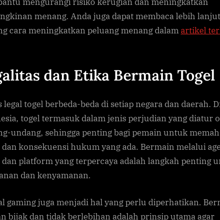
ntu mengurangi risiko kerugian dan meningkatkan
gkinan menang. Anda juga dapat membaca lebih lanju
ng cara meningkatkan peluang menang dalam
artikel ter
alitas dan Etika Bermain Togel
s legal togel berbeda-beda di setiap negara dan daerah. D
esia, togel termasuk dalam jenis perjudian yang diatur 
g-undang, sehingga penting bagi pemain untuk mema
o dan konsekuensi hukum yang ada. Bermain melalui ag
 dan platform yang terpercaya adalah langkah penting 
anan dan kenyamanan.
al gaming juga menjadi hal yang perlu diperhatikan. Be
n bijak dan tidak berlebihan adalah prinsip utama agar