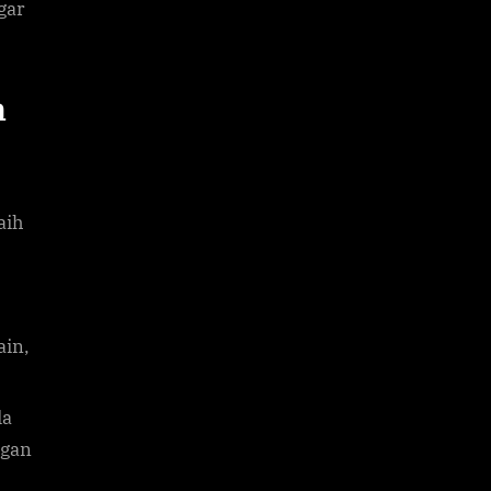
gar
a
aih
ain,
da
ngan