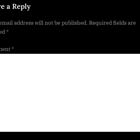
e a Reply
email address will not be published.
Required fields are
ed
*
ment
*