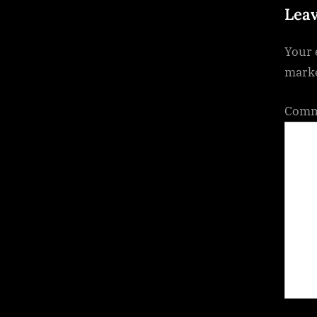
s
Leav
t
Your 
:
mark
Com