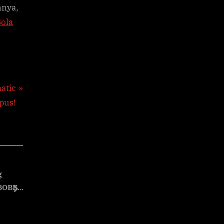
nnya,
ola
atic
pus!
g
Mengenal Serunya
B
SBOBET
Taruhan Bola di
S
next
SBOBET: Strategi dan
T
Sportsbook
S
Tips Ampuh
Ef