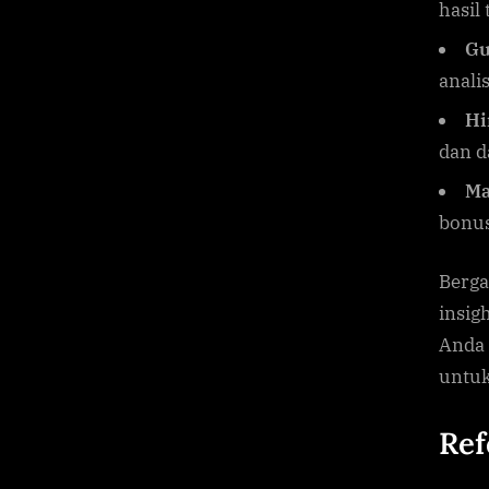
hasil
Gu
anali
Hi
dan d
Ma
bonus
Berga
insig
Anda 
untu
Ref