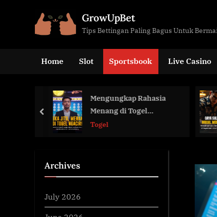
Skip
GrowUpBet
to
Tips Bettingan Paling Bagus Untuk Berm
content
Home
Slot
Sportsbook
Live Casino
Mengungkap Rahasia
 Cara
Menang di Togel
prev
Game
Singapore
Togel
Archives
July 2026
June 2026