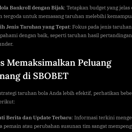
lola Bankroll dengan Bijak
: Tetapkan budget yang jelas
n tergoda untuk memasang taruhan melebihi kemampu
lih Jenis Taruhan yang Tepat
: Fokus pada jenis taruha
pahami dengan baik, seperti taruhan hasil pertandingan
under.
ps Memaksimalkan Peluang
nang di SBOBET
strategi taruhan bola Anda lebih efektif, perhatikan beb
erikut:
uti Berita dan Update Terbaru
: Informasi terkini menge
a pemain atau perubahan susunan tim sangat mempeng