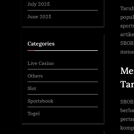
July 2025
Taruh
June 2025
popul
sport
artik
SBOBE
Categories
menan
Live Casino
Me
Others
Ta
Slot
Sportsbook
SBOBE
berba
Togel
perta
kompe