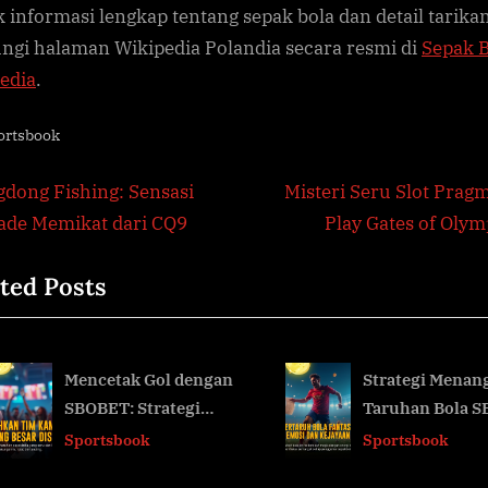
 informasi lengkap tentang sepak bola dan detail tarika
ngi halaman Wikipedia Polandia secara resmi di
Sepak B
edia
.
ortsbook
t
N
gdong Fishing: Sensasi
Misteri Seru Slot Pragm
e
ade Memikat dari CQ9
Play Gates of Olym
igation
x
ted Posts
t
P
o
s
Mencetak Gol dengan
Strategi Menan
SBOBET: Strategi
Taruhan Bola 
t
v
Taruhan Bola Efektif
yang Ampuh
Sportsbook
Sportsbook
: