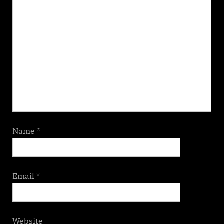
Name
*
Email
*
Website