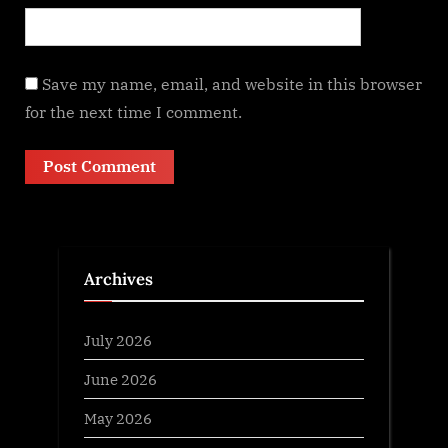
Save my name, email, and website in this browser
for the next time I comment.
Archives
July 2026
June 2026
May 2026