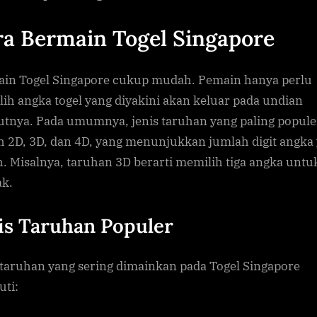
ra Bermain Togel Singapore
in Togel Singapore cukup mudah. Pemain hanya perlu
ih angka togel yang diyakini akan keluar pada undian
utnya. Pada umumnya, jenis taruhan yang paling popule
h 2D, 3D, dan 4D, yang menunjukkan jumlah digit angka
ih. Misalnya, taruhan 3D berarti memilih tiga angka untu
ak.
is Taruhan Populer
 taruhan yang sering dimainkan pada Togel Singapore
uti: