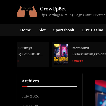
Skip
GrowUpBet
to
Tips Bettingan Paling Bagus Untuk Berm
content
Home
Slot
Sportsbook
Live Casino
ya
Memburu
i SBOBET:
Keberuntungan dengan
prev
ps Ampuh
Dingdong Fishing dari
Others
CQ9 Arcade
Archives
July 2026
June 2026