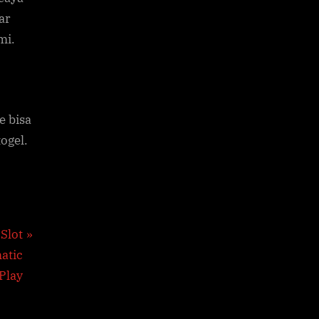
ar
mi.
e bisa
ogel.
Slot
atic
Play