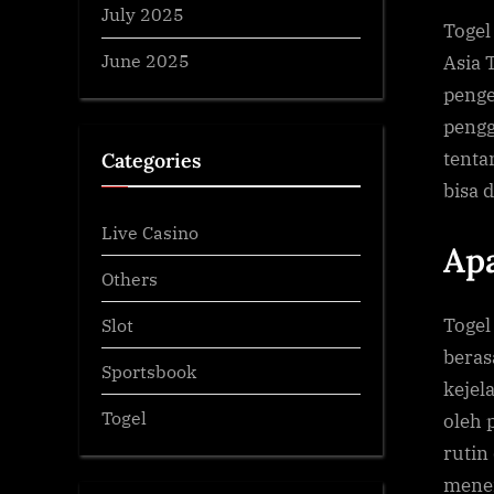
July 2025
Togel
June 2025
Asia 
penge
pengg
tenta
Categories
bisa 
Live Casino
Apa
Others
Slot
Togel
beras
Sportsbook
kejel
Togel
oleh 
rutin
mene