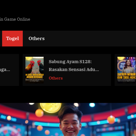
ain Game Online
Togel
Others
Sabung Ayam S128:
Strategi Jitu
Rasakan Sensasi Adu
Togel Singapo
Ayam Digital Paling Seru
dengan Muda
Others
Togel