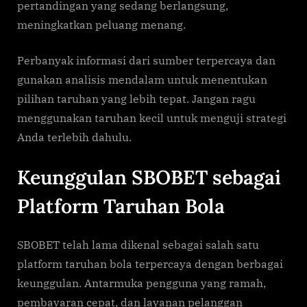
pertandingan yang sedang berlangsung,
meningkatkan peluang menang.
Perbanyak informasi dari sumber terpercaya dan
gunakan analisis mendalam untuk menentukan
pilihan taruhan yang lebih tepat. Jangan ragu
menggunakan taruhan kecil untuk menguji strategi
Anda terlebih dahulu.
Keunggulan SBOBET sebagai
Platform Taruhan Bola
SBOBET telah lama dikenal sebagai salah satu
platform taruhan bola terpercaya dengan berbagai
keunggulan. Antarmuka pengguna yang ramah,
pembayaran cepat, dan layanan pelanggan