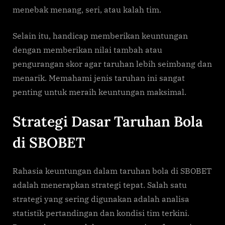
menebak menang, seri, atau kalah tim.
Selain itu, handicap memberikan keuntungan
dengan memberikan nilai tambah atau
pengurangan skor agar taruhan lebih seimbang dan
menarik. Memahami jenis taruhan ini sangat
penting untuk meraih keuntungan maksimal.
Strategi Dasar Taruhan Bola
di SBOBET
Rahasia keuntungan dalam taruhan bola di SBOBET
adalah menerapkan strategi tepat. Salah satu
strategi yang sering digunakan adalah analisa
statistik pertandingan dan kondisi tim terkini.