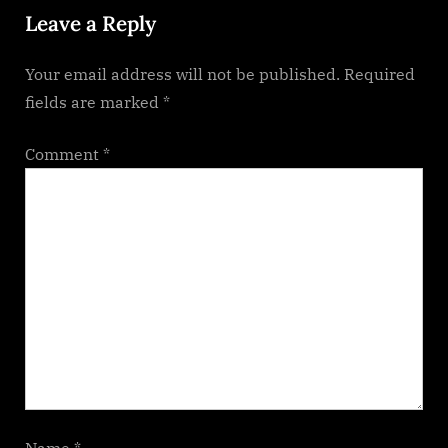
Leave a Reply
:
Your email address will not be published.
Required
fields are marked
*
Comment
*