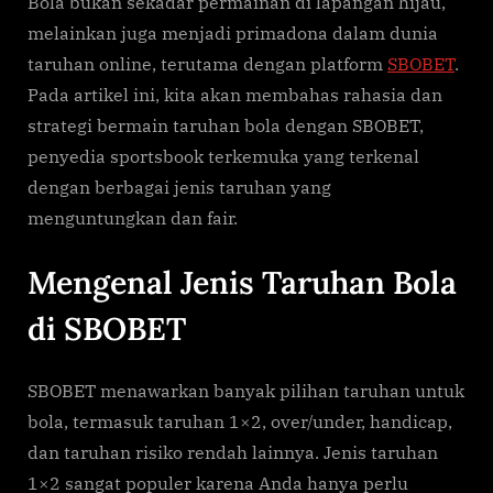
Bola bukan sekadar permainan di lapangan hijau,
Terus
melainkan juga menjadi primadona dalam dunia
taruhan online, terutama dengan platform
SBOBET
.
Pada artikel ini, kita akan membahas rahasia dan
strategi bermain taruhan bola dengan SBOBET,
penyedia sportsbook terkemuka yang terkenal
dengan berbagai jenis taruhan yang
menguntungkan dan fair.
Mengenal Jenis Taruhan Bola
di SBOBET
SBOBET menawarkan banyak pilihan taruhan untuk
bola, termasuk taruhan 1×2, over/under, handicap,
dan taruhan risiko rendah lainnya. Jenis taruhan
1×2 sangat populer karena Anda hanya perlu