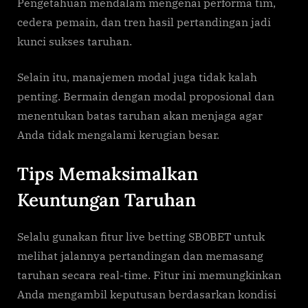
Pengetahuan mendalam mengenai performa tim,
cedera pemain, dan tren hasil pertandingan jadi
kunci sukses taruhan.
Selain itu, manajemen modal juga tidak kalah
penting. Bermain dengan modal proposional dan
menentukan batas taruhan akan menjaga agar
Anda tidak mengalami kerugian besar.
Tips Memaksimalkan
Keuntungan Taruhan
Selalu gunakan fitur live betting SBOBET untuk
melihat jalannya pertandingan dan memasang
taruhan secara real-time. Fitur ini memungkinkan
Anda mengambil keputusan berdasarkan kondisi