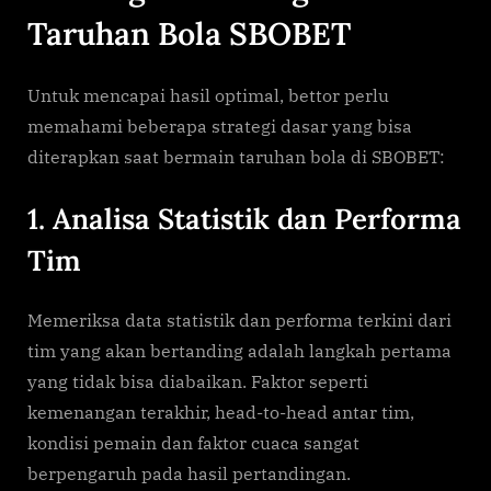
Taruhan Bola SBOBET
Untuk mencapai hasil optimal, bettor perlu
memahami beberapa strategi dasar yang bisa
diterapkan saat bermain taruhan bola di SBOBET:
1. Analisa Statistik dan Performa
Tim
Memeriksa data statistik dan performa terkini dari
tim yang akan bertanding adalah langkah pertama
yang tidak bisa diabaikan. Faktor seperti
kemenangan terakhir, head-to-head antar tim,
kondisi pemain dan faktor cuaca sangat
berpengaruh pada hasil pertandingan.