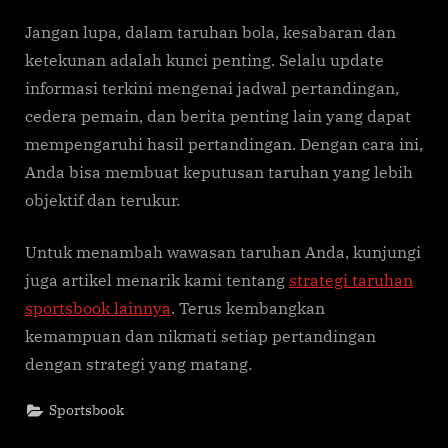
Jangan lupa, dalam taruhan bola, kesabaran dan
ketekunan adalah kunci penting. Selalu update
informasi terkini mengenai jadwal pertandingan,
cedera pemain, dan berita penting lain yang dapat
mempengaruhi hasil pertandingan. Dengan cara ini,
Anda bisa membuat keputusan taruhan yang lebih
objektif dan terukur.
Untuk menambah wawasan taruhan Anda, kunjungi
juga artikel menarik kami tentang
strategi taruhan
sportsbook lainnya
. Terus kembangkan
kemampuan dan nikmati setiap pertandingan
dengan strategi yang matang.
Sportsbook