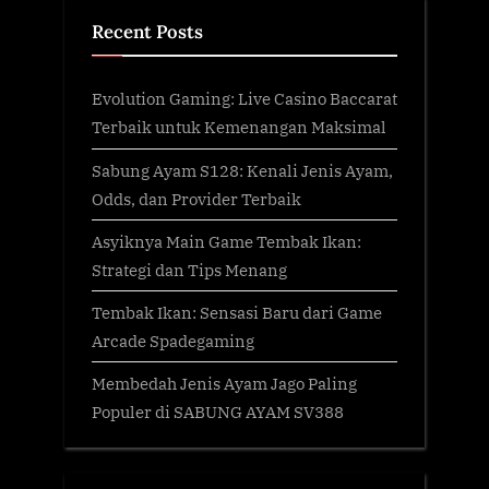
Recent Posts
Evolution Gaming: Live Casino Baccarat
Terbaik untuk Kemenangan Maksimal
Sabung Ayam S128: Kenali Jenis Ayam,
Odds, dan Provider Terbaik
Asyiknya Main Game Tembak Ikan:
Strategi dan Tips Menang
Tembak Ikan: Sensasi Baru dari Game
Arcade Spadegaming
Membedah Jenis Ayam Jago Paling
Populer di SABUNG AYAM SV388