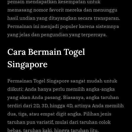
pemain mendapatkan kesempatan untuk
memasang nomor favorit mereka dan menunggu
hasil undian yang ditayangkan secara transparan.
Permainan ini menjadi populer karena sistemnya
yang jelas dan pengundian yang terpercaya.
Cara Bermain Togel
Singapore
Permainan Togel Singapore sangat mudah untuk
diikuti: Anda hanya perlu memilih angka-angka
yang akan Anda pasang. Biasanya, angka taruhan
terdiri dari 2D, 3D, hingga 4D, artinya Anda memilih
dua, tiga, atau empat digit angka. Pilihan jenis
taruhan pun variatif, mulai dari taruhan colok
bebas, taruhan kaki, hingga taruhan jitu,