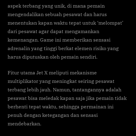
aspek terbang yang unik, di mana pemain
mengendalikan sebuah pesawat dan harus
menentukan kapan waktu tepat untuk ‘melompat’
dari pesawat agar dapat mengamankan
kemenangan. Game ini memberikan sensasi
adrenalin yang tinggi berkat elemen risiko yang
harus diputuskan oleh pemain sendiri.
Fitur utama Jet X meliputi mekanisme
multiplikator yang meningkat seiring pesawat
terbang lebih jauh. Namun, tantangannya adalah
pesawat bisa meledak kapan saja jika pemain tidak
berhenti tepat waktu, sehingga permainan ini
penuh dengan ketegangan dan sensasi
mendebarkan.