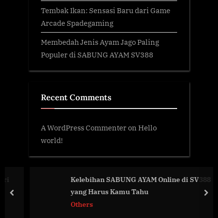
Tembak Ikan: Sensasi Baru dari Game
Arcade Spadegaming
Membedah Jenis Ayam Jago Paling
Populer di SABUNG AYAM SV388
Recent Comments
A WordPress Commenter
on
Hello
world!
Kelebihan SABUNG AYAM Online di SV388
yang Harus Kamu Tahu
prev
nex
Others