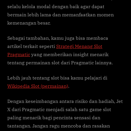
selalu kelola modal dengan baik agar dapat
bermain lebih lama dan memanfaatkan momen
kemenangan besar.
Sebagai tambahan, kamu juga bisa membaca
artikel terkait seperti
Strategi Menang Slot
Pragmatic
yang memberikan insight menarik
tentang permainan slot dari Pragmatic lainnya.
Lebih jauh tentang slot bisa kamu pelajari di
Wikipedia Slot (permainan)
.
Dengan keseimbangan antara risiko dan hadiah, Jet
X dari Pragmatic menjadi salah satu game slot
paling menarik bagi pencinta sensasi dan
tantangan. Jangan ragu mencoba dan rasakan