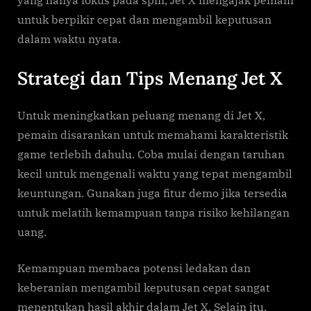
untuk berpikir cepat dan mengambil keputusan
dalam waktu nyata.
Strategi dan Tips Menang Jet X
Untuk meningkatkan peluang menang di Jet X,
pemain disarankan untuk memahami karakteristik
game terlebih dahulu. Coba mulai dengan taruhan
kecil untuk mengenali waktu yang tepat mengambil
keuntungan. Gunakan juga fitur demo jika tersedia
untuk melatih kemampuan tanpa risiko kehilangan
uang.
Kemampuan membaca potensi ledakan dan
keberanian mengambil keputusan cepat sangat
menentukan hasil akhir dalam Jet X. Selain itu,