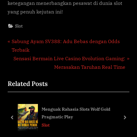
ketegangan menerbangkan pesawat di dunia slot
yang penuh kejutan ini!
Slot
Post
P
Sabung Ayam SV388: Adu Bebas dengan Odds
r
Terbaik
navigation
e
N
Sensasi Bermain Live Casino Evolution Gaming:
v
e
Merasakan Taruhan Real Time
i
x
Related Posts
o
t
u
P
s
o
tes
Menguak Rahasia Slots Wolf Gold
P
s
Pragmatic Play
o
t
prev
next
Slot
s
:
t