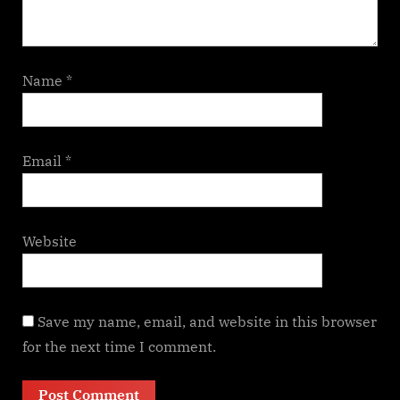
Name
*
Email
*
Website
Save my name, email, and website in this browser
for the next time I comment.