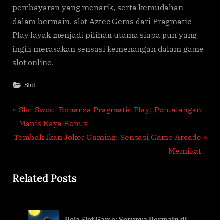
pembayaran yang menarik, serta kemudahan
dalam bermain, slot Aztec Gems dari Pragmatic
Play layak menjadi pilihan utama siapa pun yang
ingin merasakan sensasi kemenangan dalam game
slot online.
Slot
Post
P
Slot Sweet Bonanza Pragmatic Play: Petualangan
r
Manis Kaya Bonus
navigation
N
e
Tembak Ikan Joker Gaming: Sensasi Game Arcade
e
v
Memikat
x
i
Related Posts
t
o
P
u
o
s
Bola Slot Game: Serunya Bermain di
s
P