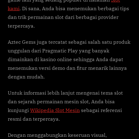
kami
. Di sana, Anda bisa menemukan berbagai tips
dan trik permainan slot dari berbagai provider
terpercaya.
Aztec Gems juga tercatat sebagai salah satu produk
unggulan dari Pragmatic Play yang banyak
dimainkan di kasino online sehingga Anda dapat
menemukan versi demo dan fitur menarik lainnya
dengan mudah.
Untuk informasi lebih lanjut mengenai tema slot
dan sejarah permainan mesin slot, Anda bisa
kunjungi
Wikipedia Slot Mesin
sebagai referensi
resmi dan terpercaya.
Dengan menggabungkan keseruan visual,