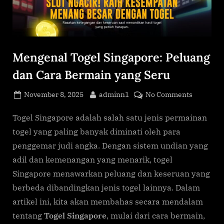
Mengenal Togel Singapore: Peluang
dan Cara Bermain yang Seru
Posted
By
on
November 8, 2025
adminn1
No Comments
on
Mengena
Togel
Togel Singapore adalah salah satu jenis permainan
Singapor
togel yang paling banyak diminati oleh para
Peluang
penggemar judi angka. Dengan sistem undian yang
dan
adil dan kemenangan yang menarik, togel
Cara
Singapore menawarkan peluang dan keseruan yang
Bermain
yang
berbeda dibandingkan jenis togel lainnya. Dalam
Seru
artikel ini, kita akan membahas secara mendalam
tentang
Togel Singapore
, mulai dari cara bermain,