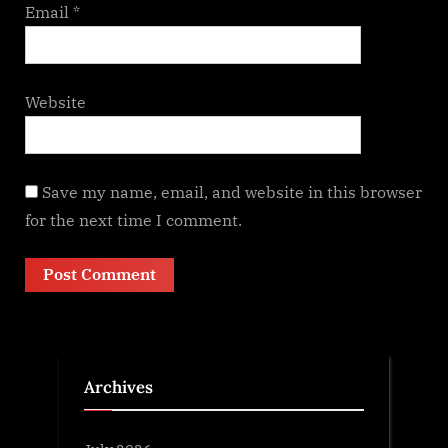
Email
*
Website
Save my name, email, and website in this browser
for the next time I comment.
Archives