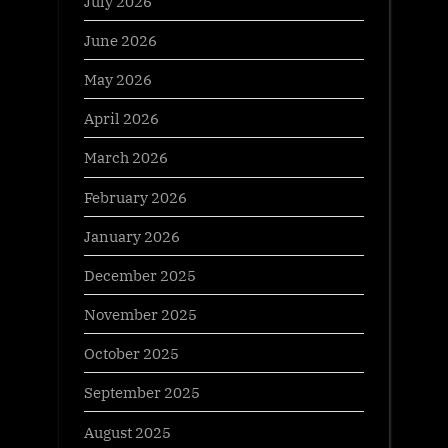
July 2026
June 2026
May 2026
April 2026
March 2026
February 2026
January 2026
December 2025
November 2025
October 2025
September 2025
August 2025